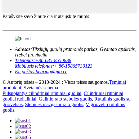
Parašykite savo žinutę čia ir atsiųskite mums
Adresas:
Tiksliųjų guolių pramonės parkas, Gvantao apskritis,
Hebei provincija
Telefonas:
+86-635-8550888
Mobilusis telefonas:
+ 86-15865730123
El. paštas:
bearing@jito.cc
© Autorių teisės – 2010-2024 : Visos teisės saugomos.
Teminiai
produktai
,
Svetainės schema
Pulsuojantys cilindriniai ritininiai guoliai
,
Cilindriniai ritininiai
guoliai radialiniai
,
Galinio rato stebulės guolis
,
Rutulinis guolis su
grioveliais
,
Stebulės mazgas ir rato guolis
,
V griovelio rutulinis
guolis
,