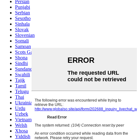
Persian
Punjabi
Serbian
Sesotho
Sinhala
Slovak
Slovenian
Somali
Samoan
Scots Gaelic
Shona
Sindhi
Sundanese
Swahili
Tajik
Tamil
Telugu
Thai
Ukrainian
Urdu
Uzbek
Vietnamese
Welsh
Xhosa
Yiddish