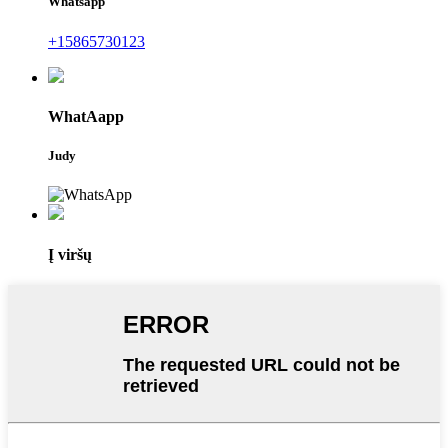
Whatsapp
+15865730123
WhatAapp
Judy
Į viršų