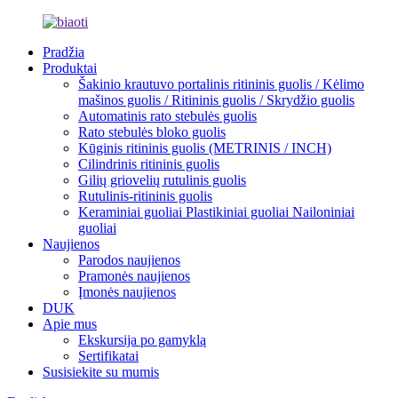
Pradžia
Produktai
Šakinio krautuvo portalinis ritininis guolis / Kėlimo
mašinos guolis / Ritininis guolis / Skrydžio guolis
Automatinis rato stebulės guolis
Rato stebulės bloko guolis
Kūginis ritininis guolis (METRINIS / INCH)
Cilindrinis ritininis guolis
Gilių griovelių rutulinis guolis
Rutulinis-ritininis guolis
Keraminiai guoliai Plastikiniai guoliai Nailoniniai
guoliai
Naujienos
Parodos naujienos
Pramonės naujienos
Įmonės naujienos
DUK
Apie mus
Ekskursija po gamyklą
Sertifikatai
Susisiekite su mumis